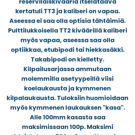
reserviläiskivääriä itselataava
kertatuli TT3 ja kaliberi on vapaa.
Aseessa ei saa olla optisia tähtäimiä.
Pulttilukkoisella TT2 kiväärillä kaliberi
myös vapaa, aseessa saa olla
optiikkaa, etubipodi tai hiekkasäkki.
Takabipodi on kielletty.
Kilpailusarjassa ammutaan
molemmilla asetyypeillä viisi
koelaukausta ja kymmenen
kilpalaukausta. Tuloksiin huomioidaan
myös kymmenen laukauksen "kasa".
Alle 100mm kasasta saa
maksimissaan 100p. Maksimi