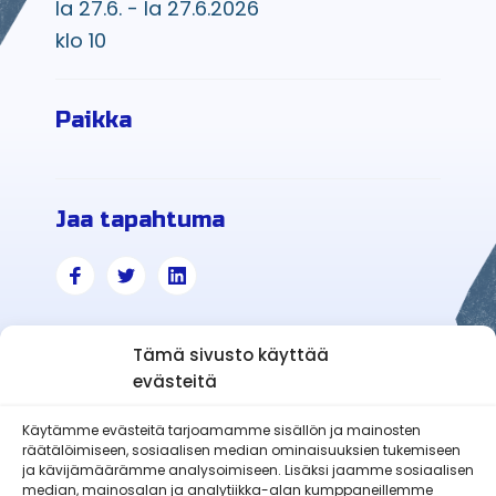
la 27.6. - la 27.6.2026
klo 10
Paikka
Jaa tapahtuma
Tämä sivusto käyttää
evästeitä
Käytämme evästeitä tarjoamamme sisällön ja mainosten
räätälöimiseen, sosiaalisen median ominaisuuksien tukemiseen
Haapajärven-Reisjärven Reserviläiset
ja kävijämäärämme analysoimiseen. Lisäksi jaamme sosiaalisen
ry
median, mainosalan ja analytiikka-alan kumppaneillemme