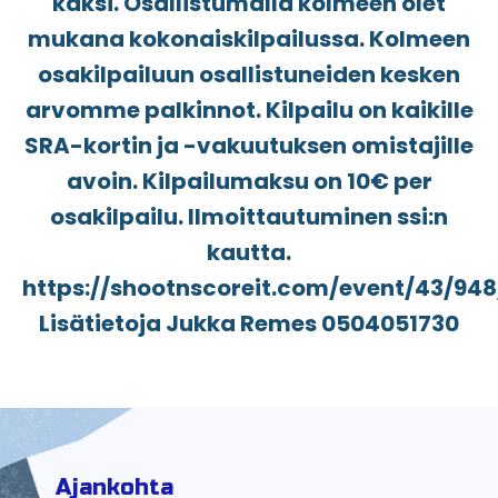
kaksi. Osallistumalla kolmeen olet
mukana kokonaiskilpailussa. Kolmeen
osakilpailuun osallistuneiden kesken
arvomme palkinnot. Kilpailu on kaikille
SRA-kortin ja -vakuutuksen omistajille
avoin. Kilpailumaksu on 10€ per
osakilpailu. Ilmoittautuminen ssi:n
kautta.
https://shootnscoreit.com/event/43/948
Lisätietoja Jukka Remes 0504051730
Ajankohta