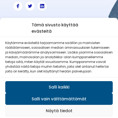
Tämä sivusto käyttää
evästeitä
Käytämme evästeitä tarjoamamme sisällön ja mainosten
räätälöimiseen, sosiaalisen median ominaisuuksien tukemiseen
Haapajärven-Reisjärven Reserviläiset
ja kävijämäärämme analysoimiseen. Lisäksi jaamme sosiaalisen
ry
median, mainosalan ja analytiikka-alan kumppaneillemme
tietoja siitä, miten käytät sivustoamme. Kumppanimme voivat
yhdistää näitä tietoja muihin tietoihin, joita olet antanut heille tai
joita on kerätty, kun olet käyttänyt heidän palvelujaan.
Salli kaikki
Salli vain välttämättömät
© Reserviläisliitto 2026
Näytä tiedot