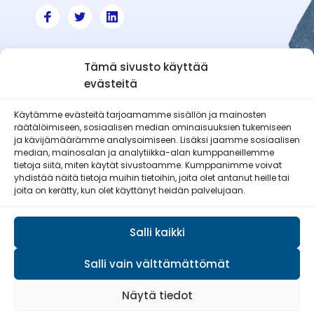
Tämä sivusto käyttää
evästeitä
Käytämme evästeitä tarjoamamme sisällön ja mainosten
räätälöimiseen, sosiaalisen median ominaisuuksien tukemiseen
Haapajärven-Reisjärven Reserviläiset
ja kävijämäärämme analysoimiseen. Lisäksi jaamme sosiaalisen
ry
median, mainosalan ja analytiikka-alan kumppaneillemme
tietoja siitä, miten käytät sivustoamme. Kumppanimme voivat
yhdistää näitä tietoja muihin tietoihin, joita olet antanut heille tai
joita on kerätty, kun olet käyttänyt heidän palvelujaan.
Salli kaikki
Salli vain välttämättömät
© Reserviläisliitto 2026
Näytä tiedot