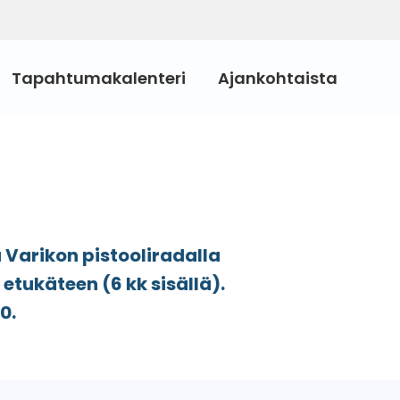
Tapahtumakalenteri
Ajankohtaista
 Varikon pistooliradalla
tukäteen (6 kk sisällä).
0.