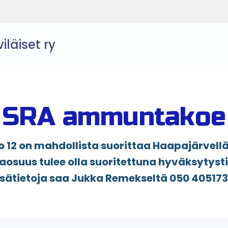
läiset ry
SRA ammuntakoe
o 12 on mahdollista suorittaa Haapajärvellä
uus tulee olla suoritettuna hyväksytysti e
isätietoja saa Jukka Remekseltä 050 405173