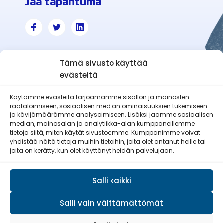
Jaa tapahtuma
Tämä sivusto käyttää
evästeitä
Käytämme evästeitä tarjoamamme sisällön ja mainosten
räätälöimiseen, sosiaalisen median ominaisuuksien tukemiseen
Haapajärven-Reisjärven Reserviläiset
ja kävijämäärämme analysoimiseen. Lisäksi jaamme sosiaalisen
ry
median, mainosalan ja analytiikka-alan kumppaneillemme
tietoja siitä, miten käytät sivustoamme. Kumppanimme voivat
yhdistää näitä tietoja muihin tietoihin, joita olet antanut heille tai
joita on kerätty, kun olet käyttänyt heidän palvelujaan.
Salli kaikki
Salli vain välttämättömät
© Reserviläisliitto 2026