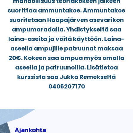
mahdollisuus teoriakokeen jälkeen
suorittaa ammuntakoe. Ammuntakoe
suoritetaan Haapajärven asevarikon
ampumaradalla. Yhdistykseltä saa
laina-aseita ja vöitä käyttöön. Laina-
aseella ampujille patruunat maksaa
20€. Kokeen saa ampua myös omalla
aseella ja patruunoilla. Lisätietoa
kurssista saa Jukka Remekseltä
0406207170
Ajankohta