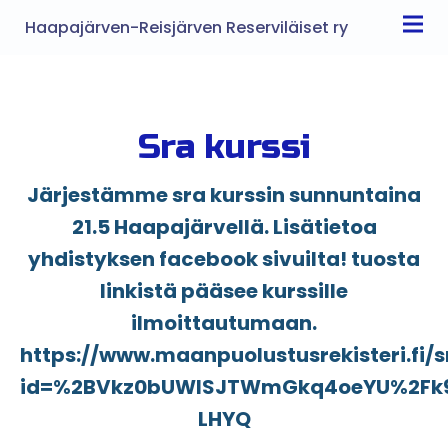
Haapajärven-Reisjärven Reserviläiset ry
Sra kurssi
Järjestämme sra kurssin sunnuntaina
21.5 Haapajärvellä. Lisätietoa
yhdistyksen facebook sivuilta! tuosta
linkistä pääsee kurssille
ilmoittautumaan.
https://www.maanpuolustusrekisteri.fi/
id=%2BVkz0bUWISJTWmGkq4oeYU%2Fk
LHYQ