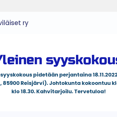
läiset ry
Yleinen syyskokou
yyskokous pidetään perjantaina 18.11.2022 R
, 85900 Reisjärvi). Johtokunta kokoontuu klo
klo 18.30. Kahvitarjoilu. Tervetuloa!