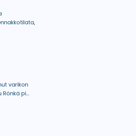
a
nnakkotilata,
nut varikon
 Rönkä pi...