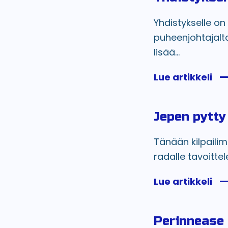
Yhdistykselle on
puheenjohtajalta
lisää...
Lue artikkeli
Jepen pytty
Tänään kilpaili
radalle tavoittel
Lue artikkeli
Perinnease 