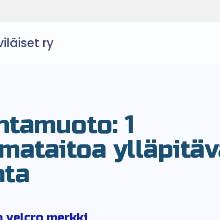
läiset ry
ntamuoto:
1
ataitoa ylläpitäv
nta
 velcro merkki