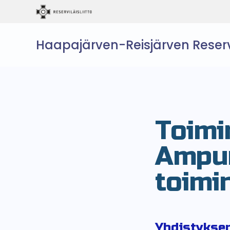
Haapajärven-Reisjärven Reservi
Toimi
Ampum
toimi
Yhdistyksen